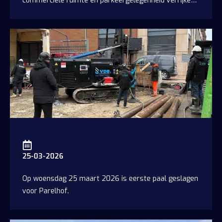
commerciële ruimte en parkeergelegenheid verrijken
het Stationskwartier in Heerhugowaard.
Over ons
Zoeken
Nieuws
Vacatures
Veelgestelde vragen
Contact
25-03-2026
Op woensdag 25 maart 2026 is eerste paal geslagen
voor Parelhof.