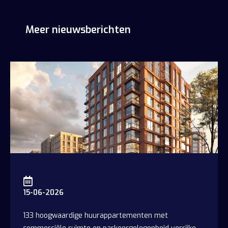
Meer nieuwsberichten
Home
Ontwikkelingen​
15-06-2026
133 hoogwaardige huurappartementen met
Huurwoningen