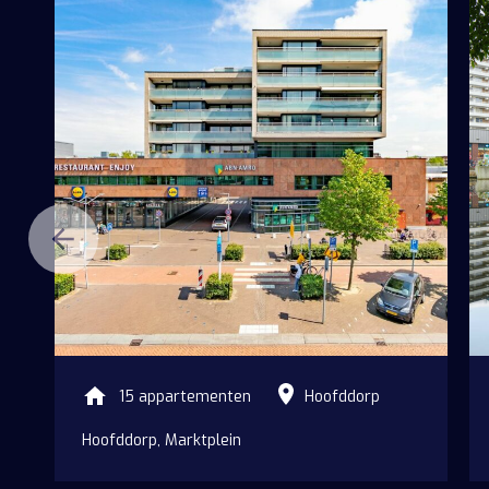
Vacatures
Veelgestelde vra
Contact
15 appartementen
Hoofddorp
Hoofddorp, Marktplein