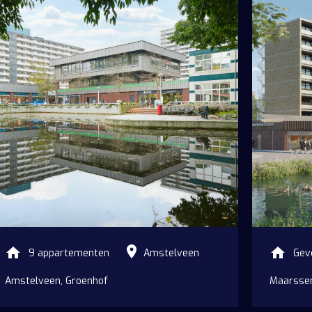
gen
9 appartementen
Amstelveen
Gev
Amstelveen, Groenhof
Maarsse